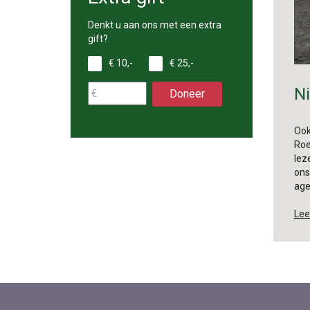
Denkt u aan ons met een extra
gift?
€ 10,-
€ 25,-
N
Doneer
Ook
Roe
lez
ons
ag
Lee